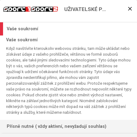
UŽIVATELSKÉ PŘEDVOLBY
Fotbalová jízda na Sport1
a Sport2 před MS začíná!
Vaše soukromí
2026. 05. 27. 11:12
Vaše soukromí
Čas čtení:
2
minuta
Když navštívíte kteroukoliv webovou stránku, tam může ukládat nebo
FOTBAL
získávat údaje z vašeho prohlížeče, většinou ve formě souborů
cookies, ale také jinými sledovacími technologiemi. Tyto údaje mohou
být o vás, vašich preferencích nebo vašem zařízení většinou se
využívají k udržení očekávané funkčnosti stránky. Tyto údaje vás
zpravidla neidentifikují přímo, ale mohou vám zajistit
perzonalizovanější zážitek z prohlížení webu. Protože respektujeme
vaše právo na soukromí, můžete se rozhodnout nepovolit některé typy
cookies. Pokud chcete zjistit více nebo změnit výchozí nastavení,
klikněte na záhlaví jednotlivých kategorií. Nicméně zablokování
některých typů cookies může mít dopad na váš zážitek z prohlížení
stránky a služby, které můžeme nabídnout.
Přísně nutné ( vždy aktivní, nevyžadují souhlas)