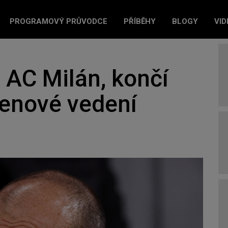
PROGRAMOVÝ PRŮVODCE
PŘÍBĚHY
BLOGY
VID
v AC Milán, končí
členové vedení