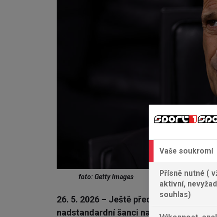
Vaše soukromí
Přísně nutné ( v
foto: Getty Images
aktivní, nevyžad
souhlas)
26. 5. 2026 – Ještě před posledním kolem
nadstandardní šanci na postup do Ligy m