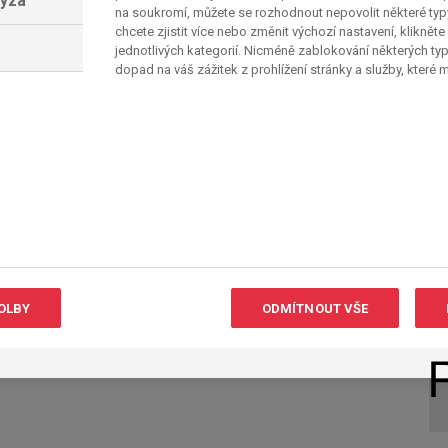
lýza
na soukromí, můžete se rozhodnout nepovolit některé ty
ilionářskou soutěž si tak milánští v příští
chcete zjistit více nebo změnit výchozí nastavení, klikněte
situaci vyhodnotilo rychle a považuje ji za
jednotlivých kategorií. Nicméně zablokování některých ty
cílům. Bezprostředně po konci sezóny tak
dopad na váš zážitek z prohlížení stránky a služby, které
stal trenér Massimiliano Allegri. Končí také
ditel Giorgio Furlani a technický ředitel Geoffrey
 v nejbližších dnech rozhodovat majitel klubu
brahimovićem. Posléze přijde revize hráčského
redakce/mim/
OLBY
ODMÍTNOUT VŠE