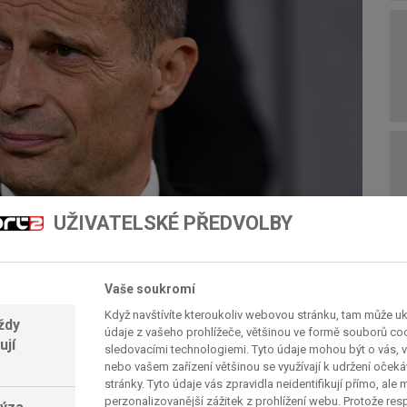
UŽIVATELSKÉ PŘEDVOLBY
Vaše soukromí
Když navštívíte kteroukoliv webovou stránku, tam může u
ždy
údaje z vašeho prohlížeče, většinou ve formě souborů cook
ují
sledovacími technologiemi. Tyto údaje mohou být o vás, v
nebo vašem zařízení většinou se využívají k udržení oček
 drželi Rossoneri solidní třetí příčku a
stránky. Tyto údaje vás zpravidla neidentifikují přímo, ale
istrů. Nečekaná domácí prohra s Cagliari (1:2)
perzonalizovanější zážitek z prohlížení webu. Protože re