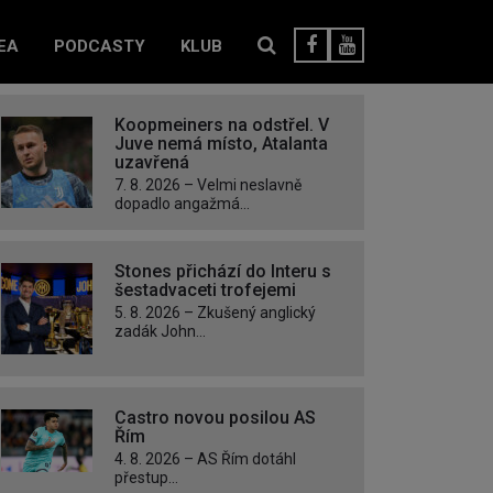
EA
PODCASTY
KLUB
Koopmeiners na odstřel. V
Juve nemá místo, Atalanta
uzavřená
7. 8. 2026 – Velmi neslavně
dopadlo angažmá...
Stones přichází do Interu s
šestadvaceti trofejemi
5. 8. 2026 – Zkušený anglický
zadák John...
Castro novou posilou AS
Řím
4. 8. 2026 – AS Řím dotáhl
přestup...