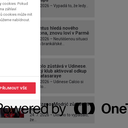
py cookies. Pokud
30. 7. 2026 – Vypadá to, že ledy...
 na záhlaví
pů cookies může mít
 můžeme nabídnout.
Juventus hledá nového
Buffona, znovu loví v Parmě
28. 7. 2026 – Neutěšenou situaci
kolem brankářské...
Zaniolo zůstává v Udinese.
Italský klub aktivoval odkup
z Galatasaraye
26. 7. 2026 – Udinese Calcio si
pojistilo...
PŘIJMOUT VŠE
Potvrzeno: Modrić zůstává v
AC
24. 7. 2026 – Dlouho to vypadalo,
že...