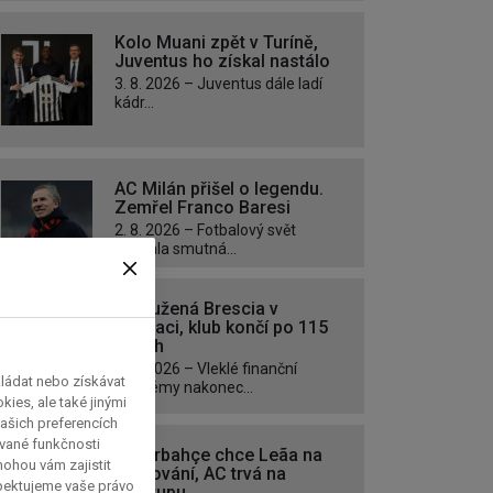
Kolo Muani zpět v Turíně,
Juventus ho získal nastálo
3. 8. 2026 – Juventus dále ladí
kádr...
AC Milán přišel o legendu.
Zemřel Franco Baresi
2. 8. 2026 – Fotbalový svět
zasáhla smutná...
Zadlužená Brescia v
likvidaci, klub končí po 115
letech
1. 8. 2026 – Vleklé finanční
kládat nebo získávat
problémy nakonec...
ies, ale také jinými
ašich preferencích
ávané funkčnosti
Fenerbahçe chce Leãa na
 mohou vám zajistit
hostování, AC trvá na
spektujeme vaše právo
přestupu