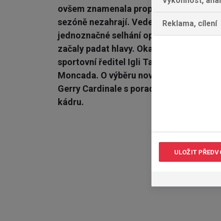
Výkonnost, ana
ovšem znamenala propad o dvě příčky a m
sezóně nezahrají. Vedení klubu si celou 
Reklama, cílení
jednoznačné selhání oproti plánovaným 
začaly padat hlavy. Okamžitý vyhazov do
sportovní ředitel Igli Tare, generální ře
Moncada. O výběru nového trenéra budou
Gerry Cardinale s poradcem Zlatanem I
kádru.
ULOŽIT PŘEDV