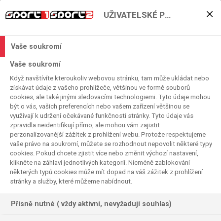
UŽIVATELSKÉ PŘEDVOLBY
AS Monaco – AC Sparta
Praha už dnes večer!
Vaše soukromí
2021. 08. 10. 08:14
Vaše soukromí
Čas čtení:
< 1
minuta
Když navštívíte kteroukoliv webovou stránku, tam může ukládat nebo
LIGA MISTRŮ
FOTBAL
získávat údaje z vašeho prohlížeče, většinou ve formě souborů
cookies, ale také jinými sledovacími technologiemi. Tyto údaje mohou
být o vás, vašich preferencích nebo vašem zařízení většinou se
využívají k udržení očekávané funkčnosti stránky. Tyto údaje vás
zpravidla neidentifikují přímo, ale mohou vám zajistit
perzonalizovanější zážitek z prohlížení webu. Protože respektujeme
vaše právo na soukromí, můžete se rozhodnout nepovolit některé typy
cookies. Pokud chcete zjistit více nebo změnit výchozí nastavení,
klikněte na záhlaví jednotlivých kategorií. Nicméně zablokování
některých typů cookies může mít dopad na váš zážitek z prohlížení
stránky a služby, které můžeme nabídnout.
Přísně nutné ( vždy aktivní, nevyžadují souhlas)