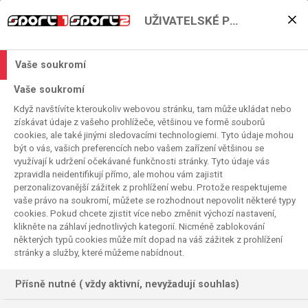
UŽIVATELSKÉ PŘEDVOLBY
Slovensko do toho!
Kvalifikační zápas v
Vaše soukromí
Lucembursku živě přímo
Vaše soukromí
pro slovenské diváky
Když navštívíte kteroukoliv webovou stránku, tam může ukládat nebo
získávat údaje z vašeho prohlížeče, většinou ve formě souborů
cookies, ale také jinými sledovacími technologiemi. Tyto údaje mohou
2025. 09. 06. 00:44
být o vás, vašich preferencích nebo vašem zařízení většinou se
Čas čtení:
< 1
minuta
využívají k udržení očekávané funkčnosti stránky. Tyto údaje vás
KVALIFIKACE
FOTBAL
zpravidla neidentifikují přímo, ale mohou vám zajistit
perzonalizovanější zážitek z prohlížení webu. Protože respektujeme
vaše právo na soukromí, můžete se rozhodnout nepovolit některé typy
cookies. Pokud chcete zjistit více nebo změnit výchozí nastavení,
klikněte na záhlaví jednotlivých kategorií. Nicméně zablokování
některých typů cookies může mít dopad na váš zážitek z prohlížení
stránky a služby, které můžeme nabídnout.
Přísně nutné ( vždy aktivní, nevyžadují souhlas)