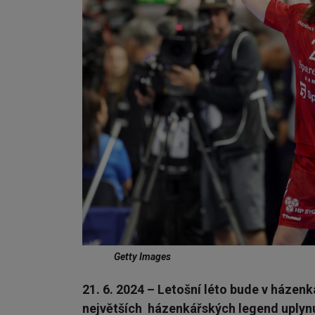
Getty Images
21. 6. 2024 – Letošní léto bude v háze
největších házenkářských legend uplyn