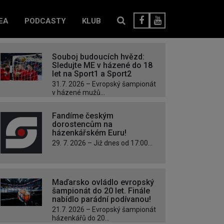
EA
PODCASTY
KLUB
Souboj budoucích hvězd:
Sledujte ME v házené do 18
let na Sport1 a Sport2
31.7. 2026 – Evropský šampionát
v házené mužů...
Fandíme českým
dorostencům na
házenkářském Euru!
29. 7. 2026 – Již dnes od 17:00...
Maďarsko ovládlo evropský
šampionát do 20 let. Finále
nabídlo parádní podívanou!
21.7. 2026 – Evropský šampionát
házenkářů do 20...