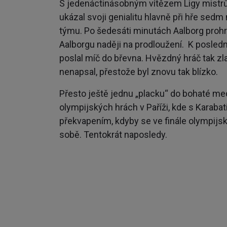
S jedenáctinásobným vítězem Ligy mistrů
ukázal svoji genialitu hlavně při hře sedm
týmu. Po šedesáti minutách Aalborg prohrá
Aalborgu naději na prodloužení. K posledn
poslal míč do břevna. Hvězdný hráč tak z
nenapsal, přestože byl znovu tak blízko.
Přesto ještě jednu „placku“ do bohaté me
olympijských hrách v Paříži, kde s Karaba
překvapením, kdyby se ve finále olympijské
sobě. Tentokrát naposledy.