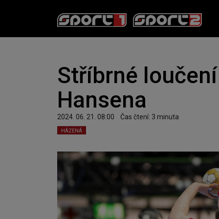
Stříbrné loučen
Hansena
2024. 06. 21. 08:00
Čas čtení:
3
minuta
HÁZENÁ