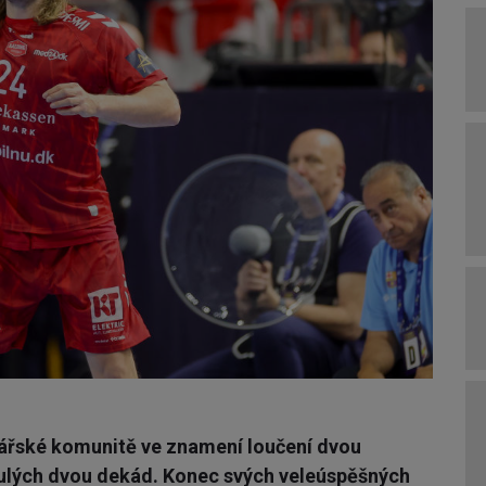
nkářské komunitě ve znamení loučení dvou
ulých dvou dekád. Konec svých veleúspěšných