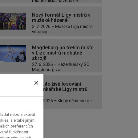
mládežnická házená se...
Nový formát Ligy mistrů v
mužské házené!
3. 7. 2026 – Mužská Liga mistrů
vstupuje...
Magdeburg po třetím místě
v Lize mistrů mohutně
zbrojí!
27. 6. 2026 – Házenkářský SC
Magdeburg za...
Sledujte živě losování
házenkářské Ligy mistrů
EHF
25. 6. 2026 – Kluby účastnící se
Ligy...
kládat nebo získávat
ies, ale také jinými
ašich preferencích
ávané funkčnosti
 mohou vám zajistit