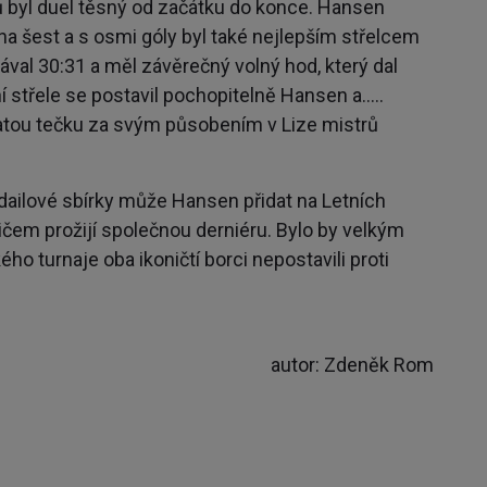
 byl duel těsný od začátku do konce. Hansen
 na šest a s osmi góly byl také nejlepším střelcem
val 30:31 a měl závěrečný volný hod, který dal
í střele se postavil pochopitelně Hansen a…..
latou tečku za svým působením v Lize mistrů
dailové sbírky může Hansen přidat na Letních
tičem prožijí společnou derniéru. Bylo by velkým
ho turnaje oba ikoničtí borci nepostavili proti
autor: Zdeněk Rom