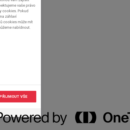
spektujeme vaše právo
py cookies. Pokud
 na záhlaví
pů cookies může mít
 můžeme nabídnout.
PŘIJMOUT VŠE